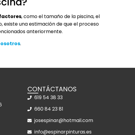
scina?
 factores
, como el tamaño de la piscina, el
, existe una estimación de que el proceso
encionados anteriormente.
nosotros
.
CONTÁCTANOS
619 54 38 33
6
660 84 23 81
josespinar@hotmail.com
info@espinarpinturas.es