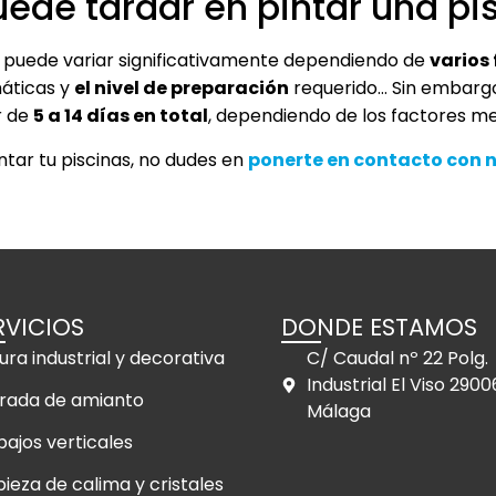
ede tardar en pintar una pi
na puede variar significativamente dependiendo de
varios
máticas y
el nivel de preparación
requerido… Sin embargo
r de
5 a 14 días en total
, dependiendo de los factores m
tar tu piscinas, no dudes en
ponerte en contacto con 
RVICIOS
DONDE ESTAMOS
ura industrial y decorativa
C/ Caudal nº 22 Polg.
Industrial El Viso 2900
irada de amianto
Málaga
bajos verticales
pieza de calima y cristales