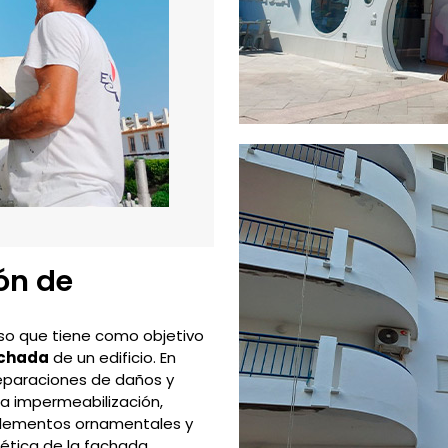
ón de
so que tiene como objetivo
achada
de un edificio. En
reparaciones de daños y
 la impermeabilización,
 elementos ornamentales y
tética de la fachada.