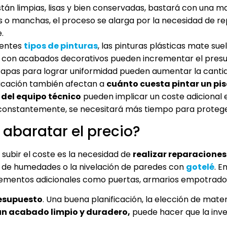
 están limpias, lisas y bien conservadas, bastará con una 
 manchas, el proceso se alarga por la necesidad de repar
.
rentes
tipos de pinturas
, las pinturas plásticas mate su
 o con acabados decorativos pueden incrementar el presup
capas para lograr uniformidad pueden aumentar la cantid
ubicación también afectan a
cuánto cuesta pintar un pi
del equipo técnico
pueden implicar un coste adicional en
onstantemente, se necesitará más tiempo para proteger 
abaratar el precio?
ubir el coste es la necesidad de
realizar reparaciones
n de humedades o la nivelación de paredes con
gotelé
. E
e elementos adicionales como puertas, armarios empotrado
resupuesto
. Una buena planificación, la elección de mate
un acabado limpio y duradero,
puede hacer que la inv