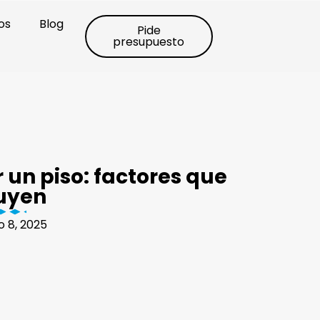
os
Blog
Pide
presupuesto
 un piso: factores que
luyen
 8, 2025